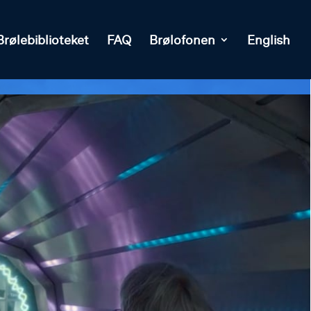
Brølebiblioteket
FAQ
Brølofonen
English