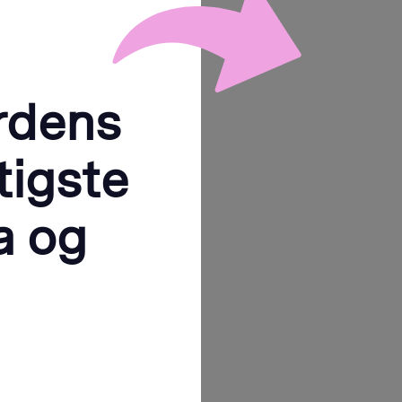
rdens
tigste
a og