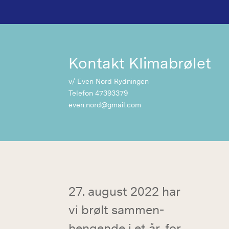
Kontakt Klimabrølet
v/ Even Nord Rydningen
Telefon 47393379
even.nord@gmail.com
27. august 2022 har
vi brølt sammen-
hengende i et år, for